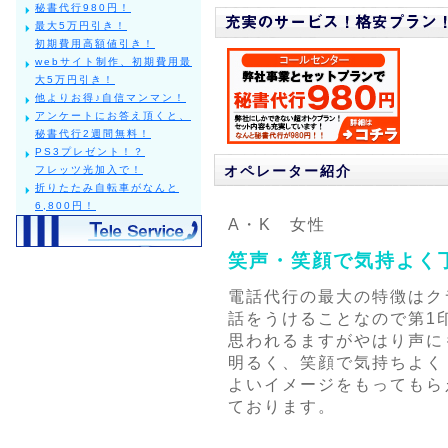
秘書代行980円！
最大5万円引き！
初期費用高額値引き！
webサイト制作、初期費用最
大5万円引き！
他よりお得♪自信マンマン！
アンケートにお答え頂くと、
秘書代行2週間無料！
PS3プレゼント！？
オペレーター紹介
フレッツ光加入で！
折りたたみ自転車がなんと
6,800円！
A・K 女性
笑声・笑顔で気持よく
電話代行の最大の特徴はク
話をうけることなので第1
思われるますがやはり声に
明るく、笑顔で気持ちよく
よいイメージをもってもら
ております。