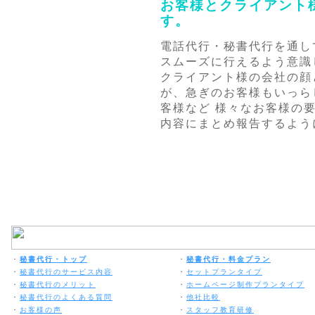
お客様とクライアント
す。
電話代行・秘書代行を通し
スムーズに行えるよう意識
クライアント様の会社の顔
が、急ぎのお客様もいっら
客様など 様々なお客様の
内容にまとめ報告するよう
・
秘書代行・トップ
・
秘書代行・料金プラン
・
秘書代行のサービス内容
・
セットプランタイプ
・
秘書代行のメリット
・
ホームページ制作プランタイプ
・
秘書代行のよくある質問
・
他社比較
・
お客様の声
・
スタッフ教育研修