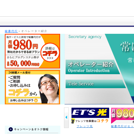
秘書代行
＞オペレーター紹介
フレッツ光
秘書代行がセットプランで980