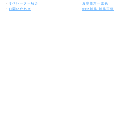
・
オペレーター紹介
・
お客様第一主義
・
お問い合わせ
・
web制作 制作実績
Copyright (C) 2011 